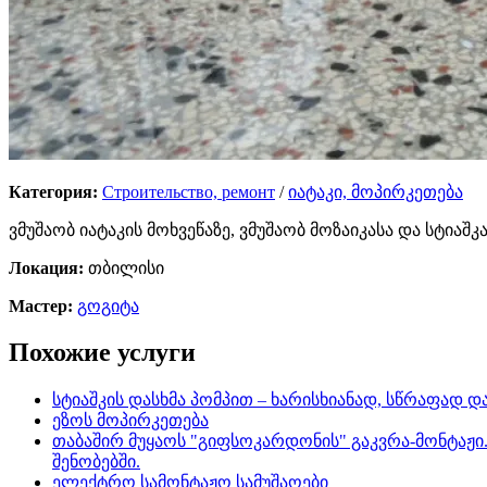
Категория:
Строительство, ремонт
/
იატაკი, მოპირკეთება
ვმუშაობ იატაკის მოხვეწაზე, ვმუშაობ მოზაიკასა და სტიაშ
Локация:
თბილისი
Мастер:
გოგიტა
Похожие услуги
სტიაშკის დასხმა პომპით – ხარისხიანად, სწრაფად
ეზოს მოპირკეთება
თაბაშირ მუყაოს "გიფსოკარდონის" გაკვრა-მონტაჟი.
შენობებში.
ელექტრო სამონტაჟო სამუშაოები