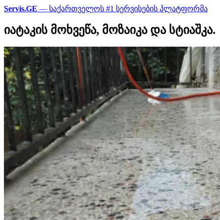
Servis.GE
— საქართველოს #1 სერვისების პლატფორმა
იატაკის მოხვეწა, მოზაიკა და სტიაშკა.