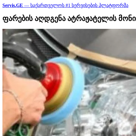
Servis.GE
— საქართველოს #1 სერვისების პლატფორმა
ფარების აღდგენა ატრაჟატელის მონ