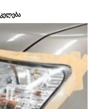
იკელება