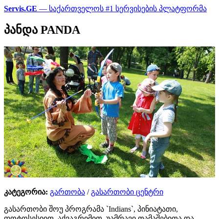
Servis.GE
— საქართველოს #1 სერვისების პლატფორმა
პანდა PANDA
კატეგორია:
გართობა
/
გასართობი ცენტრი
გასართობი შოუ პროგრამა `Indians`, პინიატათი,
ფოტოსესიით, აქვაგრიმით, უამრავი თამაშებითა და