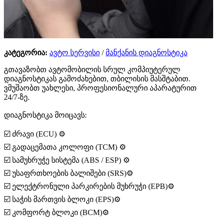
კატეგორია:
ავტო სერვისი
/
მანქანის დიაგნოსტიკა
გთავაზობთ ავტომობილის სრულ კომპიუტერულ
დიაგნოსტიკას გამოძახებით, თბილისის მასშტაბით.
ვმუშაობთ უახლესი, პროფესიონალური აპარატურით
24/7-ზე.
დიაგნოსტიკა მოიცავს:
☑️ ძრავი (ECU) ⚙️
☑️ გადაცემათა კოლოფი (TCM) ⚙️
☑️ სამუხრუჭე სისტემა (ABS / ESP) ⚙️
☑️ უსაფრთხოების ბალიშები (SRS)⚙️
☑️ ელექტრონული პარკირების მუხრუჭი (EPB)⚙️
☑️ საჭის მართვის ბლოკი (EPS)⚙️
☑️ კომფორტ ბლოკი (BCM)⚙️