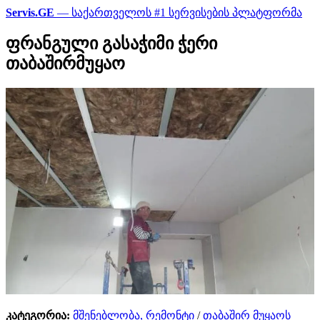
Servis.GE
— საქართველოს #1 სერვისების პლატფორმა
ფრანგული გასაჭიმი ჭერი
თაბაშირმუყაო
კატეგორია:
მშენებლობა, რემონტი
/
თაბაშირ მუყაოს