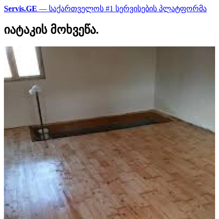
Servis.GE
— საქართველოს #1 სერვისების პლატფორმა
იატაკის მოხვეწა.