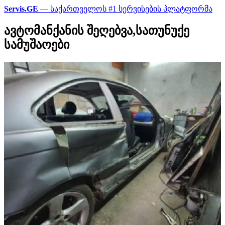
Servis.GE
— საქართველოს #1 სერვისების პლატფორმა
ავტომანქანის შეღებვა,სათუნუქე
სამუშაოები