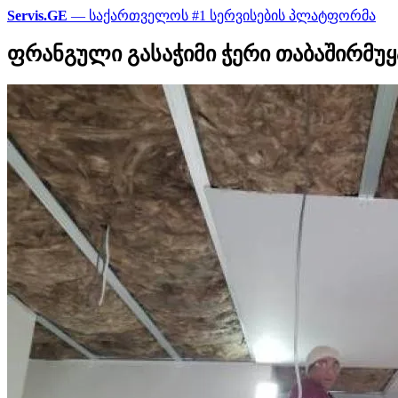
Servis.GE
— საქართველოს #1 სერვისების პლატფორმა
ფრანგული გასაჭიმი ჭერი თაბაშირმუ