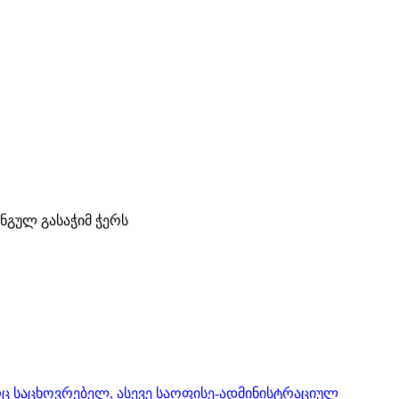
ნგულ გასაჭიმ ჭერს
რც საცხოვრებელ, ასევე საოფისე-ადმინისტრაციულ