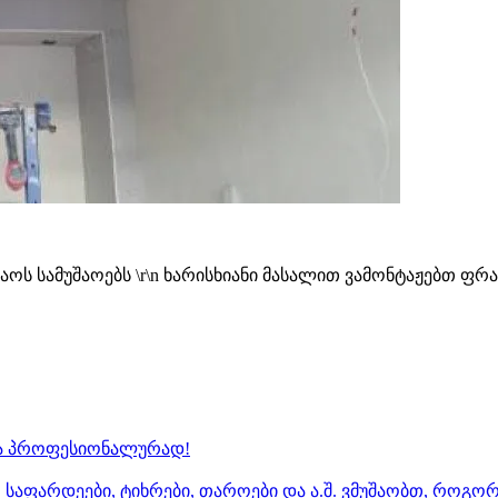
ს სამუშაოებს \r\n ხარისხიანი მასალით ვამონტაჟებთ ფრა
 და პროფესიონალურად!
 საფარდეები, ტიხრები, თაროები და ა.შ. ვმუშაობთ, როგო