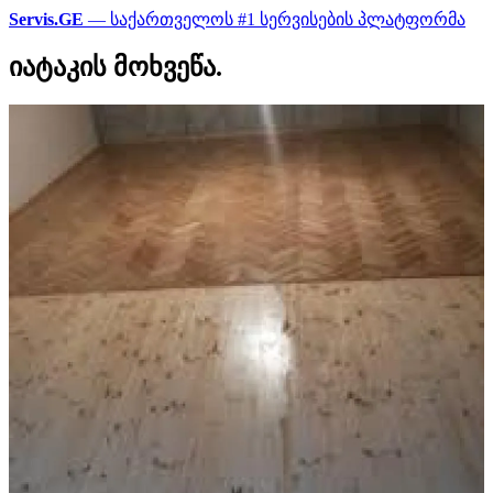
Servis.GE
— საქართველოს #1 სერვისების პლატფორმა
იატაკის მოხვეწა.