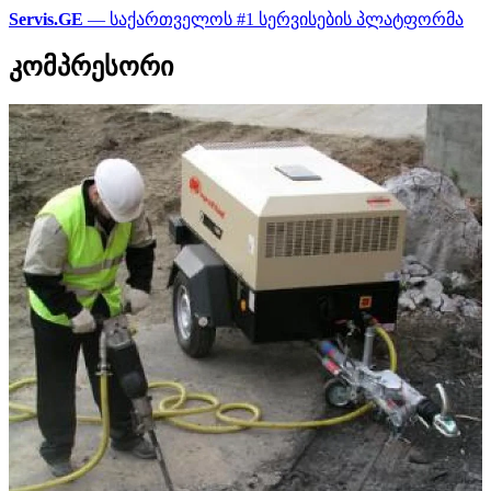
Servis.GE
— საქართველოს #1 სერვისების პლატფორმა
კომპრესორი