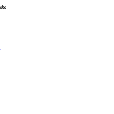
ისი
ი