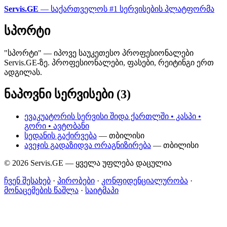
Servis.GE
— საქართველოს #1 სერვისების პლატფორმა
სპორტი
"სპორტი" — იპოვე საუკეთესო პროფესიონალები
Servis.GE-ზე. პროფესიონალები, ფასები, რეიტინგი ერთ
ადგილას.
ნაპოვნი სერვისები (3)
ევაკუატორის სერვისი შიდა ქართლში • კასპი •
გორი • ავტობანი
სედანის გაქირვება
— თბილისი
ავეჯის გადაზიდვა ორაგნიზირება
— თბილისი
© 2026 Servis.GE — ყველა უფლება დაცულია
ჩვენ შესახებ
·
პირობები
·
კონფიდენციალურობა
·
მონაცემების წაშლა
·
საიტმაპი